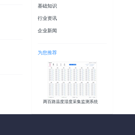
基础知识
行业资讯
企业新闻
为您推荐
两百路温度湿度采集监测系统